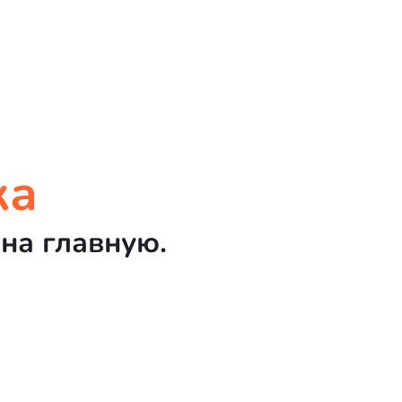
ка
на главную.