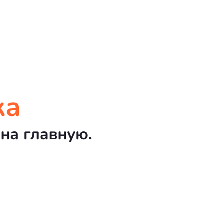
ка
на главную.