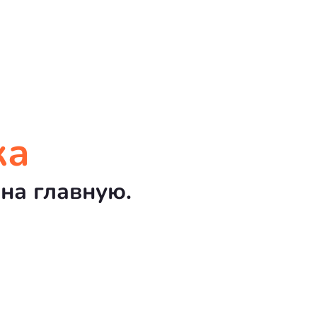
ка
на главную.