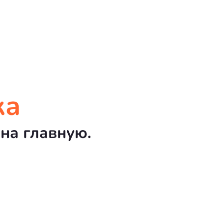
ка
на главную.